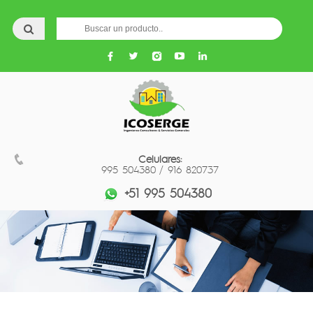
Celulares:
995 504380 / 916 820737
+51 995 504380